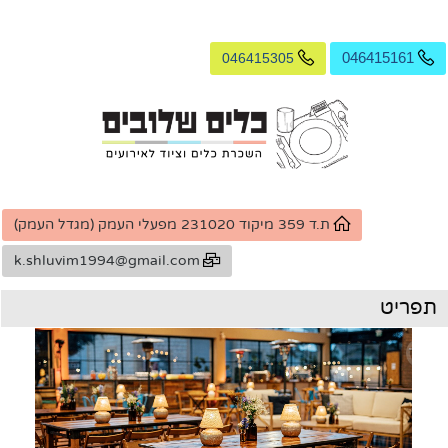
046
0
k.shluvim1994@gmail.com