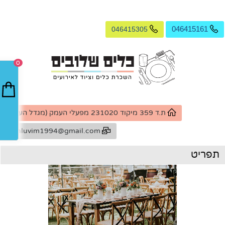
046415305
046415161
0
ת.ד 359 מיקוד 231020 מפעלי העמק (מגדל העמק)
k.shluvim1994@gmail.com
תפריט