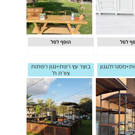
ף לסל
הוסף לסל
ת+מסגרת/גגון
בוצר עץ רשת+גגון רשתות
צורת ח'