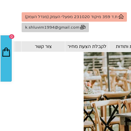
ת.ד 359 מיקוד 231020 מפעלי העמק (מגדל העמק)
k.shluvim1994@gmail.com
0
ותודות
לקבלת הצעת מחיר
צור קשר