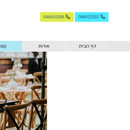
046415305
046415161
דף הבית
אודות
קטל