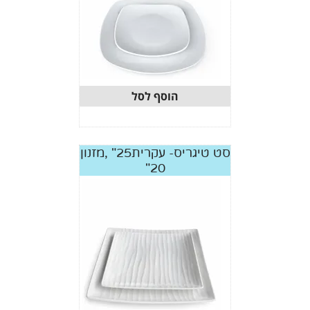
הוסף לסל
סט טיגריס- עקרית25" ,מזנון
20"