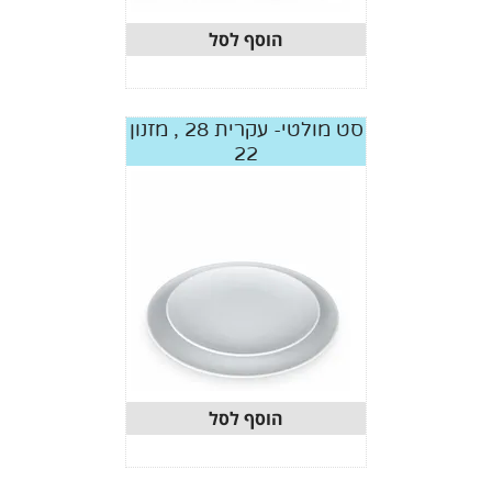
הוסף לסל
סט מולטי- עקרית 28 , מזנון
22
הוסף לסל