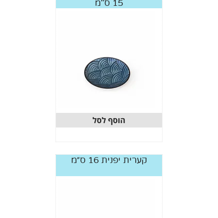
15 ס"מ
הוסף לסל
קערית יפנית 16 ס״מ