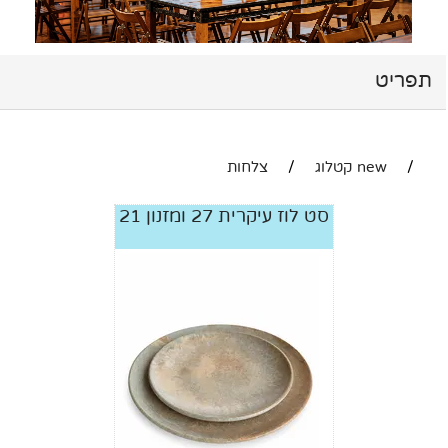
תפריט
/
new קטלוג
/
צלחות
סט לוז עיקרית 27 ומזנון 21