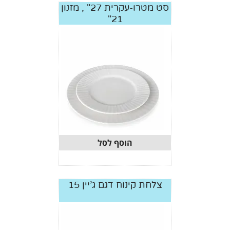
סט מטרו-עקרית 27" , מזנון
21"
הוסף לסל
צלחת קינוח דגם ג'יין 15