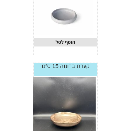
הוסף לסל
קערת ברונזה 15 ס״מ