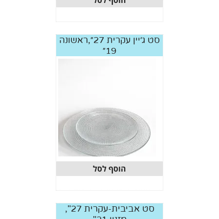
הוסף לסל
סט ג׳יין עקרית 27״,ראשונה
19״
הוסף לסל
סט אביבית-עקרית 27",