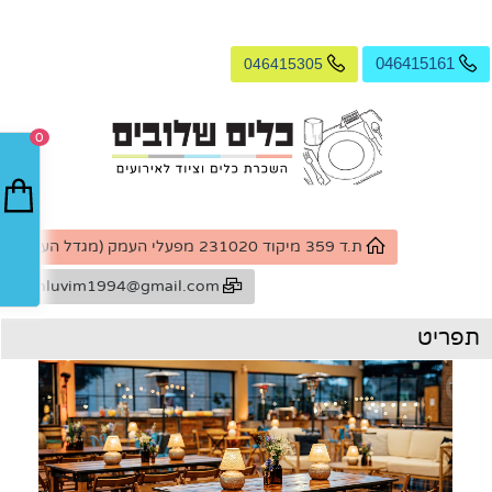
046415305
046415161
0
ת.ד 359 מיקוד 231020 מפעלי העמק (מגדל העמק)
k.shluvim1994@gmail.com
תפריט