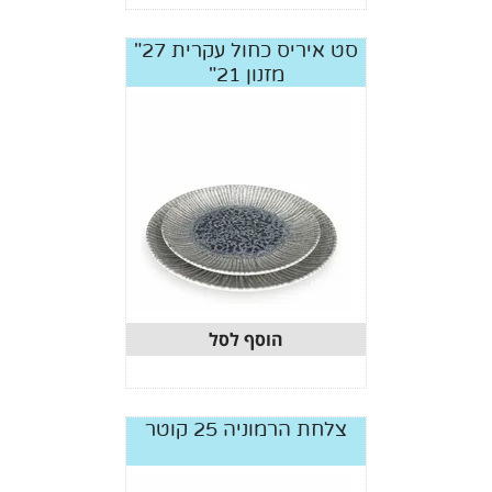
סט איריס כחול עקרית 27"
מזנון 21"
הוסף לסל
צלחת הרמוניה 25 קוטר