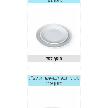
מזנון 21"
הוסף לסל
סט מרובע לבן-עקרית 27" ,
מזנון 19"