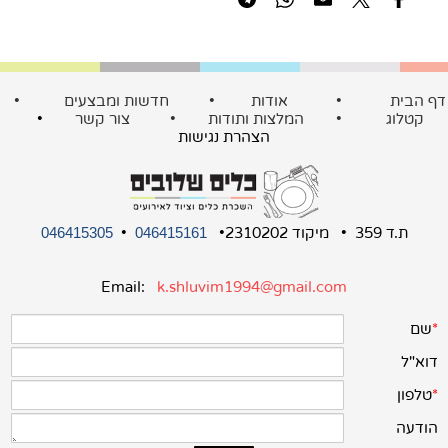
ף הבית
•
אודות
•
חדשות ומבצעים
•
קטלוג
•
המלצות ותודות
•
צור קשר
•
הצהרת נגישות
ת.ד 359 • מיקוד 2310202•
•
046415305
046415161
Email:
k.shluvim1994@gmail.com