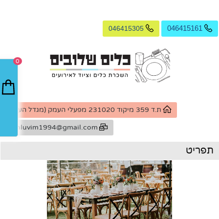
046415305
046415161
0
ת.ד 359 מיקוד 231020 מפעלי העמק (מגדל העמק)
k.shluvim1994@gmail.com
תפריט