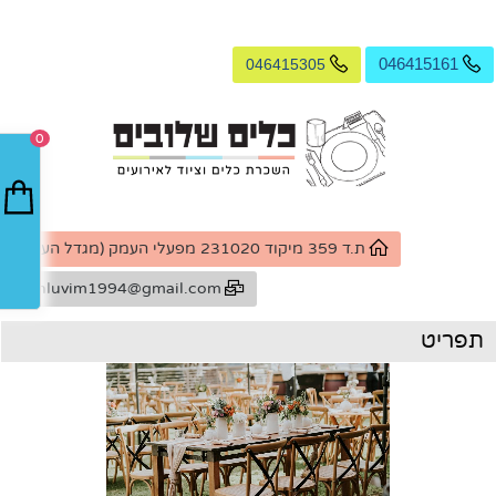
046415305
046415161
0
ת.ד 359 מיקוד 231020 מפעלי העמק (מגדל העמק)
k.shluvim1994@gmail.com
תפריט