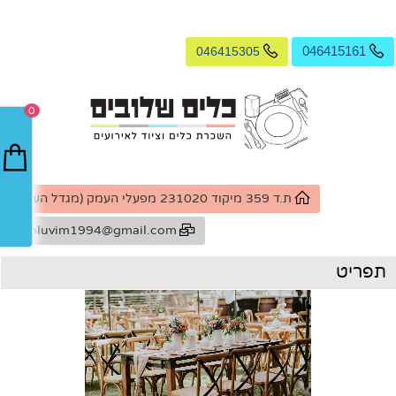
046415305
046415161
0
ת.ד 359 מיקוד 231020 מפעלי העמק (מגדל העמק)
k.shluvim1994@gmail.com
תפריט