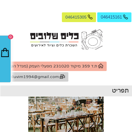
046415305
046415161
0
ת.ד 359 מיקוד 231020 מפעלי העמק (מגדל העמק)
k.shluvim1994@gmail.com
תפריט