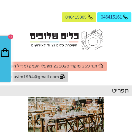
046415305
046415161
0
ת.ד 359 מיקוד 231020 מפעלי העמק (מגדל העמק)
k.shluvim1994@gmail.com
תפריט