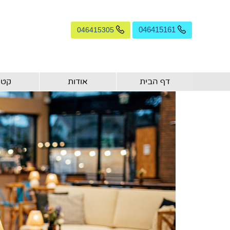
046415305
046415161
דף הבית
אודות
קטל