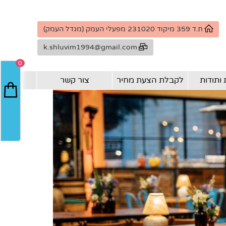
ת.ד 359 מיקוד 231020 מפעלי העמק (מגדל העמק)
k.shluvim1994@gmail.com
0
ותודות
לקבלת הצעת מחיר
צור קשר