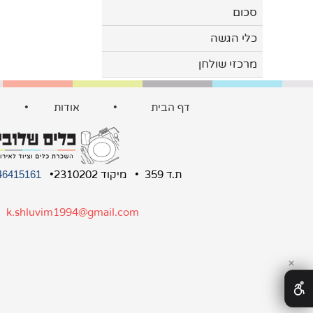
סכום
כלי הגשה
מרכזי שולחן
דף הבית
•
אודות
•
ת.ד 359 • מיקוד 2310202•
46415161
:
k.shluvim1994@gmail.com
✕