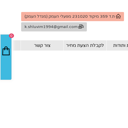
ת.ד 359 מיקוד 231020 מפעלי העמק (מגדל העמק)
k.shluvim1994@gmail.com
0
ותודות
לקבלת הצעת מחיר
צור קשר