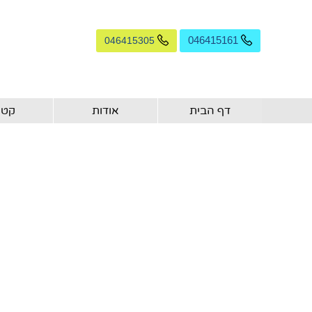
046415305
046415161
דף הבית
אודות
קטל