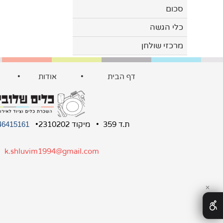
סכום
כלי הגשה
מרכזי שולחן
דף הבית
•
אודות
•
ת.ד 359 • מיקוד 2310202•
46415161
:
k.shluvim1994@gmail.com
✕