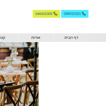
046415305
046415161
דף הבית
אודות
קטל