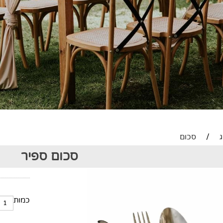
/
סכום
סכום ספיר
כמות