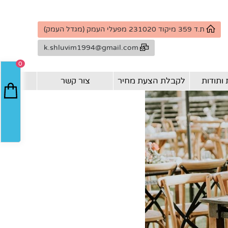
ת.ד 359 מיקוד 231020 מפעלי העמק (מגדל העמק)
k.shluvim1994@gmail.com
0
ותודות
לקבלת הצעת מחיר
צור קשר