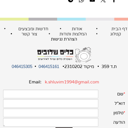
ף הבית
•
אודות
•
חדשות ומבצעים
•
קטלוג
•
המלצות ותודות
•
צור קשר
•
הצהרת נגישות
ת.ד 359 • מיקוד 2310202•
•
046415305
046415161
Email:
k.shluvim1994@gmail.com