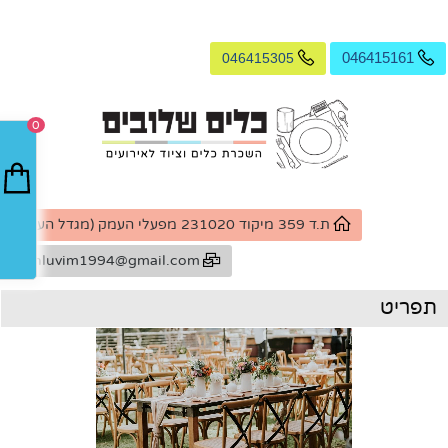
046415305
046415161
0
ת.ד 359 מיקוד 231020 מפעלי העמק (מגדל העמק)
k.shluvim1994@gmail.com
תפריט