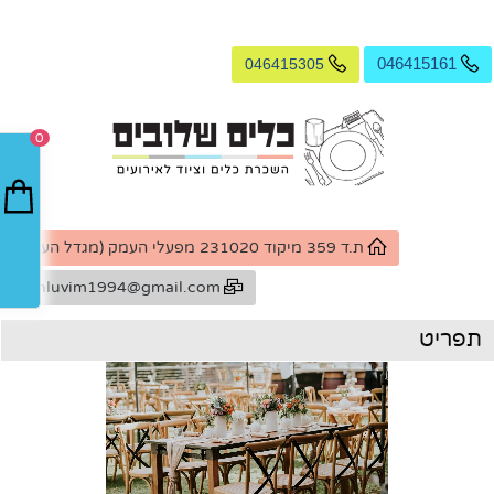
046415305
046415161
0
ת.ד 359 מיקוד 231020 מפעלי העמק (מגדל העמק)
k.shluvim1994@gmail.com
תפריט