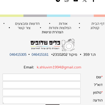
ף הבית
•
אודות
•
חדשות ומבצעים
•
קטלוג
•
המלצות ותודות
•
צור קשר
•
הצהרת נגישות
ת.ד 359 • מיקוד 2310202•
•
046415305
046415161
Email:
k.shluvim1994@gmail.com