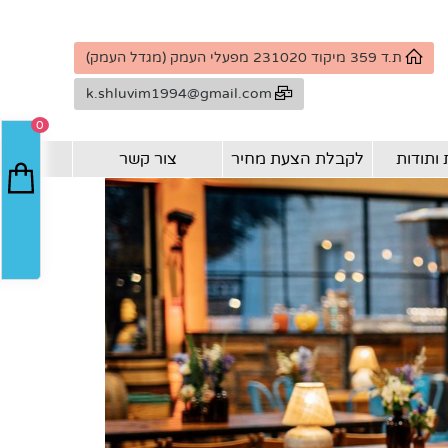
ת.ד 359 מיקוד 231020 מפעלי העמק (מגדל העמק)
k.shluvim1994@gmail.com
0
ותודות
לקבלת הצעת מחיר
צור קשר