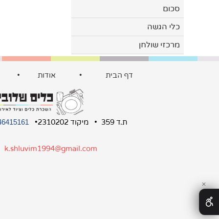
סכום
כלי הגשה
מרכזי שולחן
דף הבית
•
אודות
•
ת.ד 359 • מיקוד 2310202•
46415161
:
k.shluvim1994@gmail.com
✕