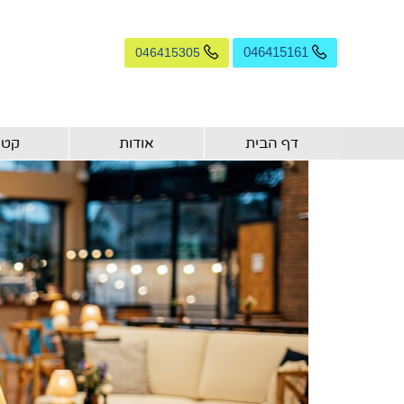
046415305
046415161
דף הבית
אודות
קטל