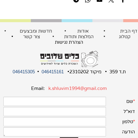
ף הבית
•
אודות
•
חדשות ומבצעים
•
קטלוג
•
המלצות ותודות
•
צור קשר
•
הצהרת נגישות
ת.ד 359 • מיקוד 2310202•
•
046415305
046415161
Email:
k.shluvim1994@gmail.com