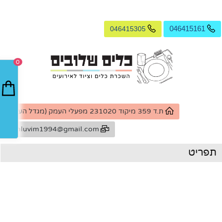
046415305
046415161
0
ת.ד 359 מיקוד 231020 מפעלי העמק (מגדל העמק)
k.shluvim1994@gmail.com
תפריט