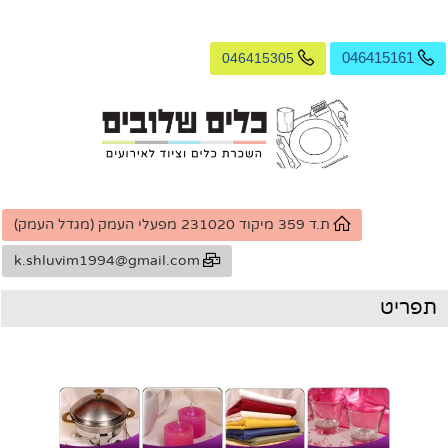
046415305
046415161
ת.ד 359 מיקוד 231020 מפעלי העמק (מגדל העמק)
k.shluvim1994@gmail.com
תפריט